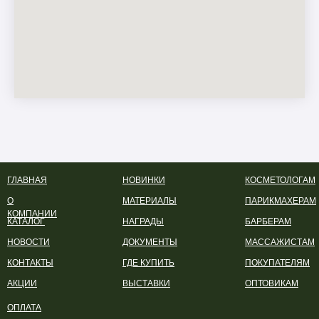
ГЛАВНАЯ
НОВИНКИ
КОСМЕТОЛОГАМ
О
МАТЕРИАЛЫ
ПАРИКМАХЕРАМ
КОМПАНИИ
КАТАЛОГ
НАГРАДЫ
БАРБЕРАМ
НОВОСТИ
ДОКУМЕНТЫ
МАССАЖИСТАМ
КОНТАКТЫ
ГДЕ КУПИТЬ
ПОКУПАТЕЛЯМ
АКЦИИ
ВЫСТАВКИ
ОПТОВИКАМ
ОПЛАТА