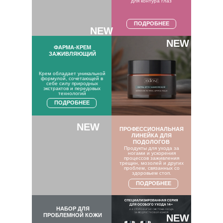
для контура глаз
ПОДРОБНЕЕ
NEW
NEW
ФАРМА-КРЕМ
ЗАЖИВЛЯЮЩИЙ
Крем обладает уникальной
формулой, сочетающей в
себе силу природных
экстрактов и передовых
технологий
ПОДРОБНЕЕ
NEW
ПРОФЕССИОНАЛЬНАЯ
ЛИНЕЙКА ДЛЯ
ПОДОЛОГОВ
Продукты для ухода за
ногами и ускорения
процессов заживления
трещин, мозолей и других
проблем, связанных со
здоровьем стоп.
ПОДРОБНЕЕ
НАБОР ДЛЯ
ПРОБЛЕМНОЙ КОЖИ
NEW