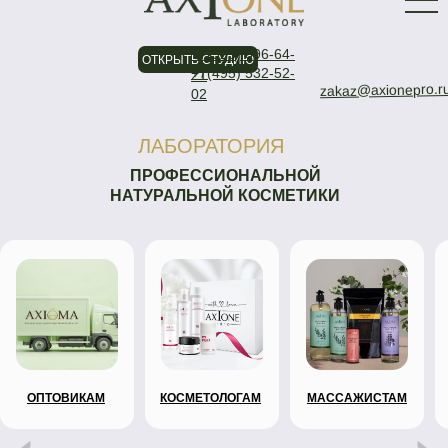
+7(925) 096-64-
ОТКРЫТЬ СТУДИЮ
+7(495) 532-52-
21
zakaz@axionepro.r
02
ЛАБОРАТОРИЯ
ПРОФЕССИОНАЛЬНОЙ
НАТУРАЛЬНОЙ КОСМЕТИКИ
ОПТОВИКАМ
КОСМЕТОЛОГАМ
МАССАЖИСТАМ