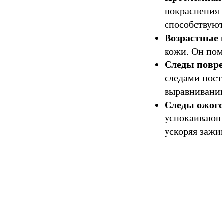
покраснения
способствуют
Возрастные 
кожи. Он пом
Следы повре
следами пост
выравниванию
Следы ожого
Н
успокаивающе
ускоряя зажи