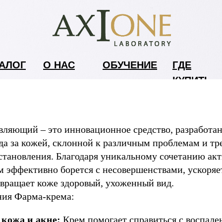
АЛОГ
О НАС
ОБУЧЕНИЕ
ГДЕ
КУПИТЬ
ляющий – это инновационное средство, разработан
да за кожей, склонной к различным проблемам и т
становления. Благодаря уникальному сочетанию ак
м эффективно борется с несовершенствами, ускоряе
звращает коже здоровый, ухоженный вид.
ния Фарма-крема:
кожа и акне:
Крем помогает справиться с воспал