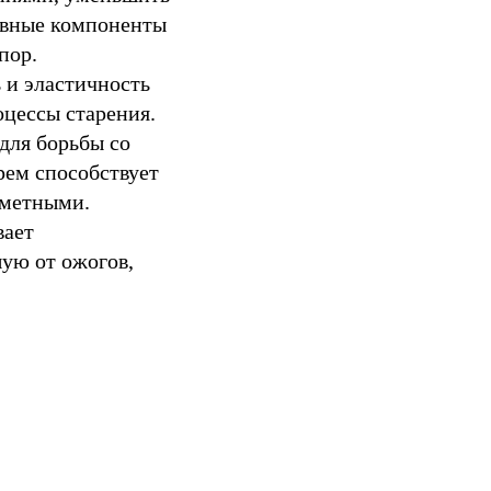
ивные компоненты
пор.
 и эластичность
оцессы старения.
для борьбы со
рем способствует
аметными.
вает
ую от ожогов,