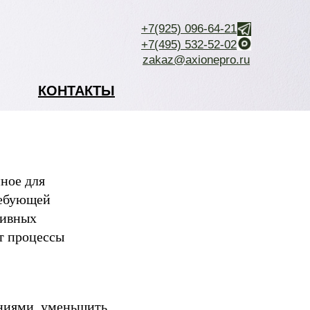
+7(925) 096-64-21
+7(495) 532-52-02
zakaz@axionepro.ru
КОНТАКТЫ
ное для
ребующей
тивных
т процессы
ениями, уменьшить