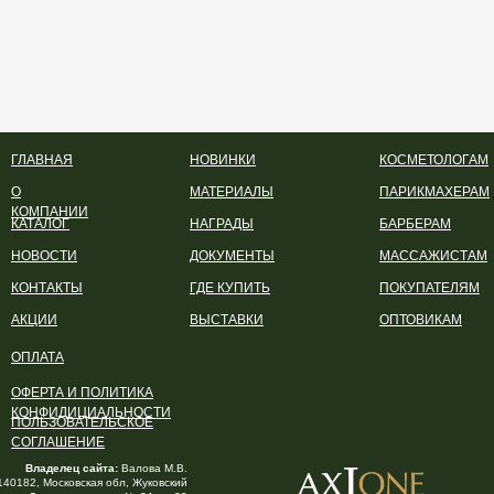
ГЛАВНАЯ
НОВИНКИ
КОСМЕТОЛОГАМ
О
МАТЕРИАЛЫ
ПАРИКМАХЕРАМ
КОМПАНИИ
КАТАЛОГ
НАГРАДЫ
БАРБЕРАМ
НОВОСТИ
ДОКУМЕНТЫ
МАССАЖИСТАМ
КОНТАКТЫ
ГДЕ КУПИТЬ
ПОКУПАТЕЛЯМ
АКЦИИ
ВЫСТАВКИ
ОПТОВИКАМ
ОПЛАТА
ОФЕРТА И ПОЛИТИКА
КОНФИДИЦИАЛЬНОСТИ
ПОЛЬЗОВАТЕЛЬСКОЕ
СОГЛАШЕНИЕ
Владелец сайта:
Валова М.В.
140182, Московская обл, Жуковский