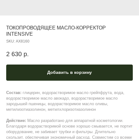
ТОКОПРОВОДЯЩЕЕ МАСЛО-КОРРЕКТОР
INTENSIVE
SKU:
АХ8160
2 630
р.
Добавить в корзину
Состав:
глицерин, водорастворимое масло грейпфрута, вода,
водорастворимое масло авокадо, водорастворимое масло
зародышей пшеницы, водорастворимое масло оливы,
метилизотиазолинон, метилхлоризотиазолинон
Действие:
Масло разработано для аппаратной косметологии.
Благодаря водорастворимой основе хорошо смывается, не портит
оборудование, не забивает трубки и фильтры. Длительно
скользит, обеспечивая экономичный расход. Совместим со всеми