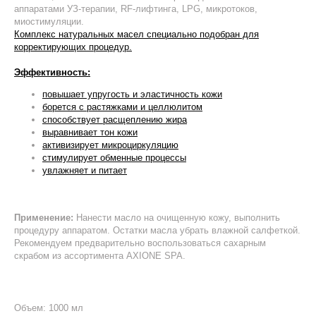
аппаратами УЗ-терапии, RF-лифтинга, LPG, микротоков,
миостимуляции.
Комплекс натуральных масел специально подобран для
корректирующих процедур.
Эффективность:
повышает упругость и эластичность кожи
борется с растяжками и целлюлитом
способствует расщеплению жира
выравнивает тон кожи
активизирует микроциркуляцию
стимулирует обменные процессы
увлажняет и питает
Применение:
Нанести масло на очищенную кожу, выполнить
процедуру аппаратом. Остатки масла убрать влажной салфеткой.
Рекомендуем предварительно воспользоваться сахарным
скрабом из ассортимента AXIONE SPA.
Объем: 1000 мл