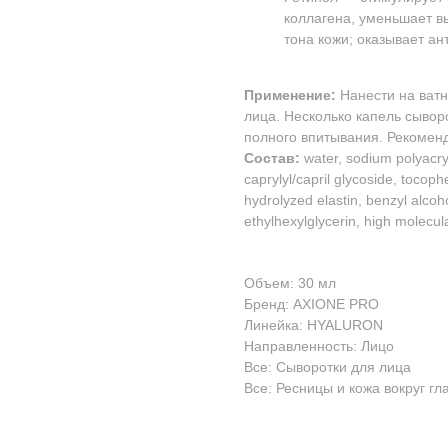
коллагена, уменьшает 
тона кожи; оказывает ан
Применение:
Нанести на ват
лица. Несколько капель сыворо
полного впитывания. Рекоменд
Состав:
water, sodium polyacr
caprylyl/capril glycoside, tocoph
hydrolyzed elastin, benzyl alcohol
ethylhexylglycerin, high molecul
Объем: 30 мл
Бренд: AXIONE PRO
Линейка: HYALURON
Направленность: Лицо
Все: Сыворотки для лица
Все: Ресницы и кожа вокруг гл