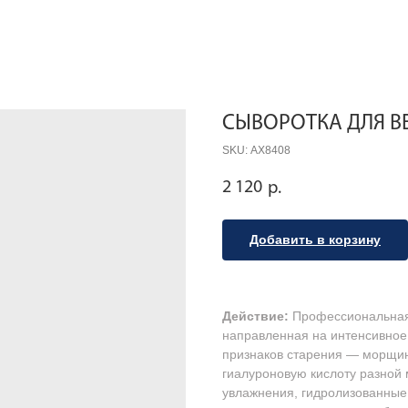
СЫВОРОТКА ДЛЯ В
SKU:
АХ8408
2 120
р.
Добавить в корзину
Действие:
Профессиональная 
направленная на интенсивное
признаков старения — морщин,
гиалуроновую кислоту разной
увлажнения, гидролизованные 