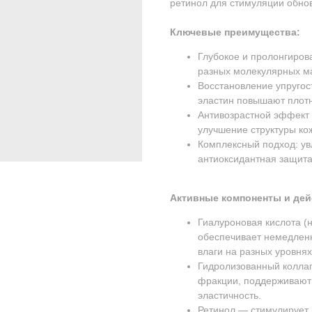
ретинол для стимуляции обно
Ключевые преимущества:
Глубокое и пролонгиров
разных молекулярных ма
Восстановление упругос
эластин повышают плотн
Антивозрастной эффект
улучшение структуры кож
Комплексный подход: ув
антиоксидантная защита
Активные компоненты и дей
Гиалуроновая кислота (
обеспечивает немедлен
влаги на разных уровня
Гидролизованный колла
фракции, поддерживают 
эластичность.
Ретинол — стимулирует 