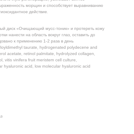
выраженность морщин и способствует выравниванию
тиоксидантное действие.
ный диск «Очищающий мусс-тоник» и протереть кожу
тки нанести на область вокруг глаз, оставить до
овано к применению 1-2 раза в день
yloyldimethyl taurate, hydrogenated polydecene and
erol acetate, retinol palmitate, hydrolyzed collagen,
, vitis vinifera fruit meristem cell culture,
ar hyaluronic acid, low molecular hyaluronic acid
аз