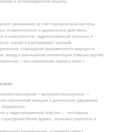
вления и антиоксидантной защиты.
анное увлажнение за счёт гиалуроновой кислоты
сс (поверхностное и дермальное действие).
ти и эластичности: гидролизованный коллаген и
ость тканей и разглаживают рельеф.
 ретинола: сокращение выраженности морщин и
и, вклад в уменьшение пигментации (темных кругов).
лажнение + восстановление каркаса кожи +
.
ствие:
низкомолекулярная + высокомолекулярная) —
ное наполнение морщин и длительное удержание
х эпидермиса.
ген и гидролизованный эластин — пептидные
структурные белки дермы, улучшают упругость и
клеточную регенерацию, усиливает синтез