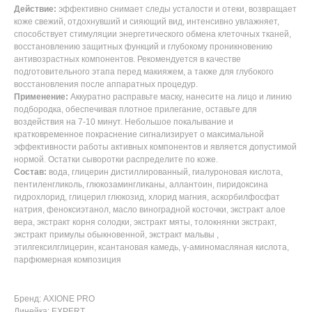
Действие:
эффективно снимает следы усталости и отеки, возвращает
коже свежий, отдохнувший и сияющий вид, интенсивно увлажняет,
способствует стимуляции энергетического обмена клеточных тканей,
восстановлению защитных функций и глубокому проникновению
антивозрастных компонентов. Рекомендуется в качестве
подготовительного этапа перед макияжем, а также для глубокого
восстановления после аппаратных процедур.
Применение:
Аккуратно расправьте маску, нанесите на лицо и линию
подбородка, обеспечивая плотное прилегание, оставьте для
воздействия на 7-10 минут. Небольшое покалывание и
кратковременное покраснение сигнализирует о максимальной
эффективности работы активных компонентов и является допустимой
нормой. Остатки сыворотки распределите по коже.
Состав:
вода, глицерин дистиллированный, гиалуроновая кислота,
пентиленгликоль, глюкозамингликаны, аллантоин, пиридоксина
гидрохлорид, глицерил глюкозид, хлорид магния, аскорбилфосфат
натрия, феноксиэтанол, масло виноградной косточки, экстракт алое
вера, экстракт корня солодки, экстракт мяты, толокнянки экстракт,
экстракт примулы обыкновенной, экстракт мальвы ,
этилгексилглицерин, ксантановая камедь, γ-аминомасляная кислота,
парфюмерная композиция
Бренд: AXIONE PRO
Линейка: EXPERT