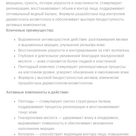
морщины, сухость, потерю упругости и эластичности: стимулирует
регенерацию, восстанавливает объем и контур лица, поддерживает
оптимальный водный баланс. Формула разработана под контролем
дерматолога‑косметолога и обеспечивает высокую биодоступность
активных компонентов.
Ключевые преимущества:
Выраженное антивозрастное действие: разглаживание мелких
и выраженных морщин, улучшение рельефа кожи.
Восстановление упругости и контурирования за счёт коллагена.
Глубокое и длительное увлажнение благодаря гиалуроновой
кислоте — кожа становится более гладкой и эластичной.
Пептидный комплекс стимулирует регенеративные процессы
на клеточном уровне, ускоряет обновление и омоложение кожи.
Формула с высокой биодоступностью активов, клинически
проработана дерматологом‑косметологом.
Активные компоненты и действие:
Пептиды — стимулируют синтез структурных белков,
поддерживают процессы регенерации и восстанавливают
тонус кожи.
Гиалуроновая кислота — удерживает влагу в эпидермисе,
выравнивает поверхность и обеспечивает мгновенное
наполнение морщин.
Коллаген — способствует коррекции контура лица, повышению