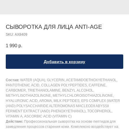
СЫВОРОТКА ДЛЯ ЛИЦА ANTI-AGE
SKU:
АХ8409
1 990
р.
Добавить в корзину
Состав:
WATER (AQUA), GLYCERIN, ACETAMIDOETHOXYETHANOL,
PANTOTHENIC ACID, COLLAGEN POLYPEPTIDES, CAFFEINE,
CARBOMER, TRIETHANOLAMINE, BENZYL ALCOHOL,
METHYLISOTHIAZOLINONE, METHYLCHLOROISOTHIAZOLINONE,
HYALURONIC ACID, AROMA, MILK PEPTIDES, EPS COMPLEX (WATER
(AND) POLYSACCHARIDE ALTEROMONAS MACLEODII ABYSSII
FERMENT EXTRACT (AND) PHENOXYETHANOL), TOCOPHEROL,
VITAMIN А, ASCORBIC ACID (VITAMIN C)
Действие:
Профессиональная сыворотка на основе пептидов для
замедления процессов старения кожи. Комплексно воздействует на