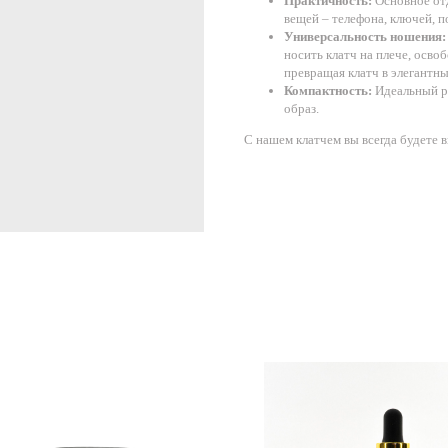
Практичность:
Основное от
вещей – телефона, ключей, 
Универсальность ношения:
носить клатч на плече, осво
превращая клатч в элегантны
Компактность:
Идеальный ра
образ.
С нашем клатчем вы всегда будете в