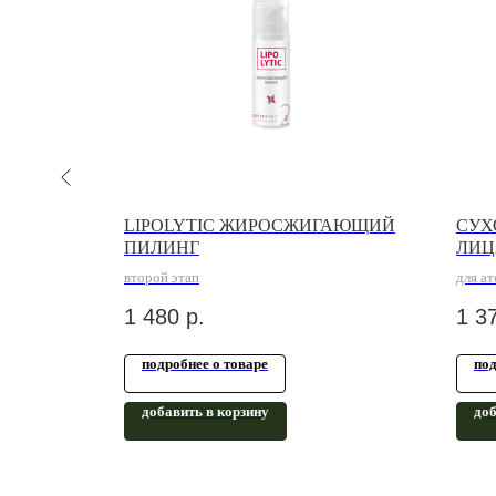
НГ 18%
LIPOLYTIC ЖИРОСЖИГАЮЩИЙ
СУХ
ПИЛИНГ
ЛИЦ
второй этап
для а
1 480
р.
1 3
подробнее о товаре
под
добавить в корзину
доб