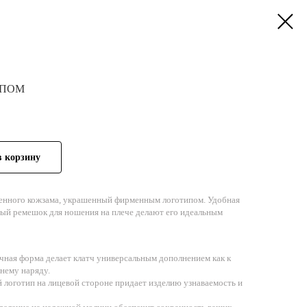
ИПОМ
в корзину
венного кожзама, украшенный фирменным логотипом. Удобная
ный ремешок для ношения на плече делают его идеальным
ная форма делает клатч универсальным дополнением как к
рнему наряду.
логотип на лицевой стороне придает изделию узнаваемость и