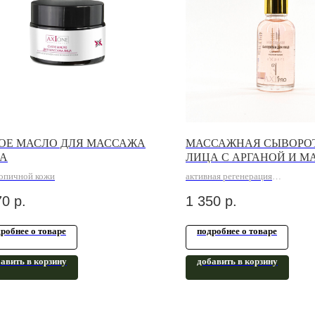
ОЕ МАСЛО ДЛЯ МАССАЖА
МАССАЖНАЯ СЫВОРО
А
ЛИЦА С АРГАНОЙ И М
КАКАО
топичной кожи
активная регенерация
70
р.
1 350
р.
робнее о товаре
подробнее о товаре
авить в корзину
добавить в корзину