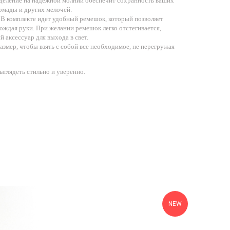
деление на надежной молнии обеспечит сохранность ваших
помады и других мелочей.
В комплекте идет удобный ремешок, который позволяет
бождая руки. При желании ремешок легко отстегивается,
й аксессуар для выхода в свет.
змер, чтобы взять с собой все необходимое, не перегружая
ыглядеть стильно и уверенно.
NEW