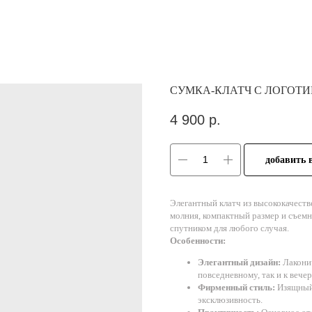
СУМКА-КЛАТЧ С ЛОГОТ
4 900
р.
добавить 
Элегантный клатч из высококачест
молния, компактный размер и съем
спутником для любого случая.
Особенности:
Элегантный дизайн:
Лаконич
повседневному, так и к вече
Фирменный стиль:
Изящный 
эксклюзивность.