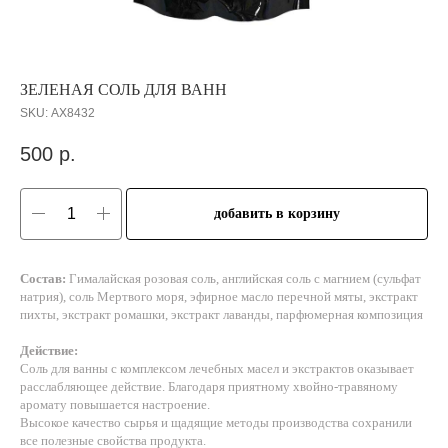
ЗЕЛЕНАЯ СОЛЬ ДЛЯ ВАНН
SKU:
АХ8432
500
р.
добавить в корзину
Состав:
Гималайская розовая соль, английская соль с магнием (сульфат
натрия), соль Мертвого моря, эфирное масло перечной мяты, экстракт
пихты, экстракт ромашки, экстракт лаванды, парфюмерная композиция
Действие:
Соль для ванны с комплексом лечебных масел и экстрактов оказывает
расслабляющее действие. Благодаря приятному хвойно-травяному
аромату повышается настроение.
Высокое качество сырья и щадящие методы производства сохранили
все полезные свойства продукта.