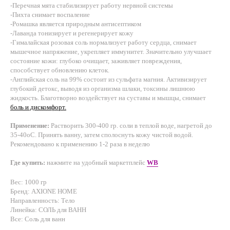
-Перечная мята стабилизирует работу нервной системы
-Пихта снимает воспаление
-Ромашка является природным антисептиком
-Лаванда тонизирует и регенерирует кожу
-Гималайская розовая соль нормализует работу сердца, снимает
мышечное напряжение, укрепляет иммунитет. Значительно улучшает
состояние кожи: глубоко очищает, заживляет повреждения,
способствует обновлению клеток.
-Английская соль на 99% состоит из сульфата магния. Активизирует
глубокий детокс, выводя из организма шлаки, токсины лишнюю
жидкость. Благотворно воздействует на суставы и мышцы, снимает
боль и дискомфорт.
Применение:
Растворить 300-400 гр. соли в теплой воде, нагретой до
35-40оС. Принять ванну, затем сполоснуть кожу чистой водой.
Рекомендовано к применению 1-2 раза в неделю
Где купить:
нажмите на удобный маркетплейс
WB
Вес: 1000 гр
Бренд: AXIONE HOME
Направленность: Тело
Линейка: СОЛЬ для ВАНН
Все: Соль для ванн