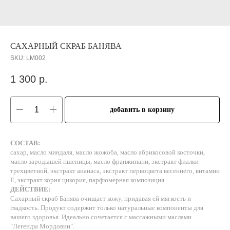
САХАРНЫЙ СКРАБ БАНЯВА
SKU:
LM002
1 300
р.
добавить в корзину
СОСТАВ:
сахар, масло миндаля, масло жожоба, масло абрикосовой косточки,
масло зародышей пшеницы, масло франжипани, экстракт фиалки
трехцветной, экстракт ананаса, экстракт первоцвета весеннего, витамин
Е, экстракт корня цикория, парфюмерная композиция
ДЕЙСТВИЕ:
Сахарный скраб Банява очищает кожу, придавая ей мягкость и
гладкость. Продукт содержит только натуральные компоненты для
вашего здоровья. Идеально сочетается с массажными маслами
"Легенды Мордовии".