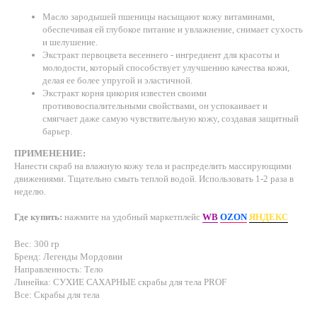
Масло зародышей пшеницы насыщают кожу витаминами,
обеспечивая ей глубокое питание и увлажнение, снимает сухость
и шелушение.
Экстракт первоцвета весеннего - ингредиент для красоты и
молодости, который способствует улучшению качества кожи,
делая ее более упругой и эластичной.
Экстракт корня цикория известен своими
противовоспалительными свойствами, он успокаивает и
смягчает даже самую чувствительную кожу, создавая защитный
барьер.
ПРИМЕНЕНИЕ:
Нанести скраб на влажную кожу тела и распределить массирующими
движениями. Тщательно смыть теплой водой. Использовать 1-2 раза в
неделю.
Где купить:
нажмите на удобный маркетплейс
WB
OZON
ЯНДЕКС
Вес: 300 гр
Бренд: Легенды Мордовии
Направленность: Тело
Линейка: СУХИЕ САХАРНЫЕ скрабы для тела PROF
Все: Скрабы для тела