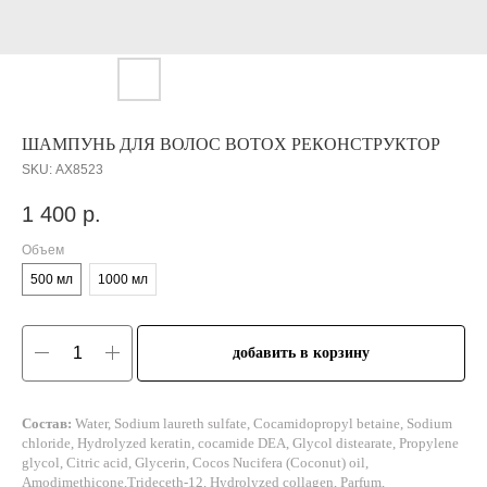
ШАМПУНЬ ДЛЯ ВОЛОС BOTOX РЕКОНСТРУКТОР
SKU:
АХ8523
1 400
р.
Объем
500 мл
1000 мл
добавить в корзину
Состав:
Water, Sodium laureth sulfate, Cocamidopropyl betaine, Sodium
chloride, Hydrolyzed keratin, cocamide DEA, Glycol distearate, Propylene
glycol, Citric acid, Glycerin, Сocos Nucifera (Coconut) oil,
Amodimethicone,Trideceth-12, Hydrolyzed collagen, Parfum,