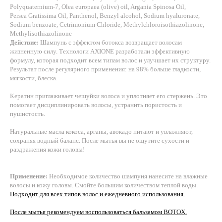
Polyquaternium-7, Olea europaea (olive) oil, Argania Spinosa Oil,
Persea Gratissima Oil, Panthenol, Benzyl alcohol, Sodium hyaluronate,
Sodium benzoate, Cetrimonium Chloride, Methylchloroisothiazolinone,
Methylisothiazolinone
Действие:
Шампунь с эффектом ботокса возвращает волосам
жизненную силу. Технологи AXIONE разработали эффективную
формулу, которая подходит всем типам волос и улучшает их структуру.
Результат после регулярного применения: на 98% больше гладкости,
мягкости, блеска.
Кератин приглаживает чешуйки волоса и уплотняет его стержень. Это
помогает дисциплинировать волосы, устранить пористость и
пушистость.
Натуральные масла кокоса, арганы, авокадо питают и увлажняют,
сохраняя водный баланс. После мытья вы не ощутите сухости и
раздражения кожи головы!
Применение:
Необходимое количество шампуня нанесите на влажные
волосы и кожу головы. Смойте большим количеством теплой воды.
Подходит для всех типов волос и ежедневного использования.
После мытья рекомендуем воспользоваться бальзамом BOTOX.