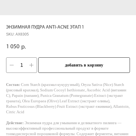
ЭНЗИМНАЯ ПУДРА ANTI-ACNE ЭТАП 1
SKU:
АХ8305
1 050
р.
добавить в корзину
Состав:
Corn Starch (крахмал кукурузный), Oryza Sativa (Nice) Starch
(рисовый крахмал), Sodium Cocoyl Isethionate, Ascorbic Acid (витамин
С), Papain (папаин), Punica Granatum (Pomegranate) Extract (экстракт
граната), Olea Europaea (Olive) Leaf Extract (экстракт оливы),
Rubus Fruticosus (Blackberry) Fruit Extract (экстракт еживики), Allantoin,
Citric Acid
Действие:
Энзимная пудра для умывания и деликатного пилинга —
высокоэффективный профессиональный продукт в формате
тонкодисперсной порошковой формулы. Содержит ферменты, витамин