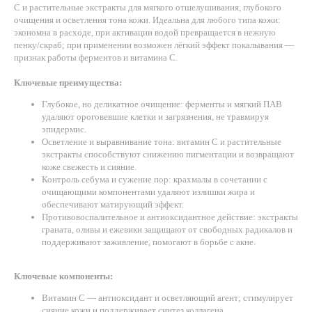
C и растительные экстракты для мягкого отшелушивания, глубокого
очищения и осветления тона кожи. Идеальна для любого типа кожи:
экономна в расходе, при активации водой превращается в нежную
пенку/скраб; при применении возможен лёгкий эффект покалывания —
признак работы ферментов и витамина C.
Ключевые преимущества:
Глубокое, но деликатное очищение: ферменты и мягкий ПАВ
удаляют ороговевшие клетки и загрязнения, не травмируя
эпидермис.
Осветление и выравнивание тона: витамин C и растительные
экстракты способствуют снижению пигментации и возвращают
коже свежесть и сияние.
Контроль себума и сужение пор: крахмалы в сочетании с
очищающими компонентами удаляют излишки жира и
обеспечивают матирующий эффект.
Противовоспалительное и антиоксидантное действие: экстракты
граната, оливы и ежевики защищают от свободных радикалов и
поддерживают заживление, помогают в борьбе с акне.
Ключевые компоненты:
Витамин C — антиоксидант и осветляющий агент; стимулирует
сияние кожи и поддерживает синтез коллагена.