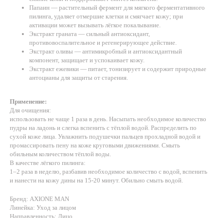
Папаин — растительный фермент для мягкого ферментативного
пилинга, удаляет отмершие клетки и смягчает кожу; при
активации может вызывать лёгкое покалывание.
Экстракт граната — сильный антиоксидант,
противовоспалительное и регенерирующее действие.
Экстракт оливы — антимикробный и антиоксидантный
компонент, защищает и успокаивает кожу.
Экстракт ежевики — питает, тонизирует и содержит природные
антоцианы для защиты от старения.
Применение:
Для очищения:
использовать не чаще 1 раза в день. Насыпать необходимое количество
пудры на ладонь и слегка вспенить с тёплой водой. Распределить по
сухой коже лица. Увлажнить подушечки пальцев прохладной водой и
промассировать пену на коже круговыми движениями. Смыть
обильным количеством тёплой воды.
В качестве лёгкого пилинга:
1–2 раза в неделю, разбавив необходимое количество с водой, вспенить
и нанести на кожу дины на 15-20 минут. Обильно смыть водой.
Бренд: AXIONE MAN
Линейка: Уход за лицом
Направленность: Лицо