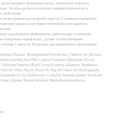
 предотвращает выпадение волос, питая кожу головы и
олос. Особую роль в этом играет рицинолевая кислота,
 свойствами.
атов мы рекомендуем пройти курс из 3 упаковок сыворотки
волит вам увидеть ощутимые изменения и насладиться
лосами.
ельно подобранные компоненты, работающие в синергии
а очищенные корни волос, уделяя особое внимание
 течение 1 минуты. Подходит для ежедневного применения.
imethyl Taurate, Hydrogenated Polydecene, Tridecet-10, Ricinus
ensis (Jojoba) Seed Oil, Capixyl Complex (Butylene Glycol,
, Trifolium Pratense (Red Clover) Extract), Allantoin, Panthenol,
 Glycol, Water, Pg-26, Butet-26, Peg-40 Castor Oil Hydrogenate,
ripeptide-1), Soy Isoflavones, Camellia Sinensis (Green Tea) Leaf
 Extract, Aroma, Benzyl Alcohol, Methylisothiazolinone,
ин