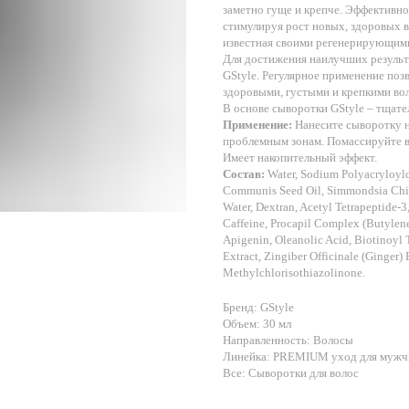
заметно гуще и крепче. Эффективно
стимулируя рост новых, здоровых в
известная своими регенерирующими
Для достижения наилучших результ
GStyle. Регулярное применение поз
здоровыми, густыми и крепкими во
В основе сыворотки GStyle – тщат
Применение:
Нанесите сыворотку н
проблемным зонам. Помассируйте в
Имеет накопительный эффект.
Состав:
Water, Sodium Polyacryloyld
Communis Seed Oil, Simmondsia Chin
Water, Dextran, Acetyl Tetrapeptide-3
Caffeine, Procapil Complex (Butylene
Apigenin, Oleanolic Acid, Biotinoyl T
Extract, Zingiber Officinale (Ginger)
Methylchlorisothiazolinone.
Бренд: GStyle
Объем: 30 мл
Направленность: Волосы
Линейка: PREMIUM уход для мужч
Все: Сыворотки для волос