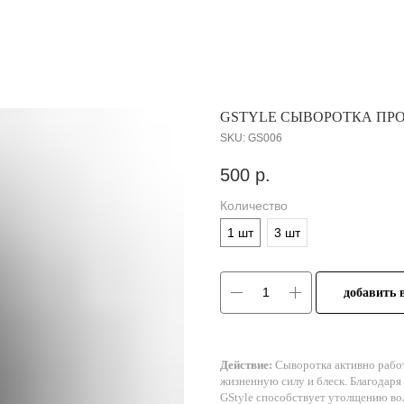
GSTYLE СЫВОРОТКА ПР
SKU:
GS006
500
р.
Количество
1 шт
3 шт
добавить 
Действие:
Сыворотка активно рабо
жизненную силу и блеск. Благодаря
GStyle способствует утолщению во